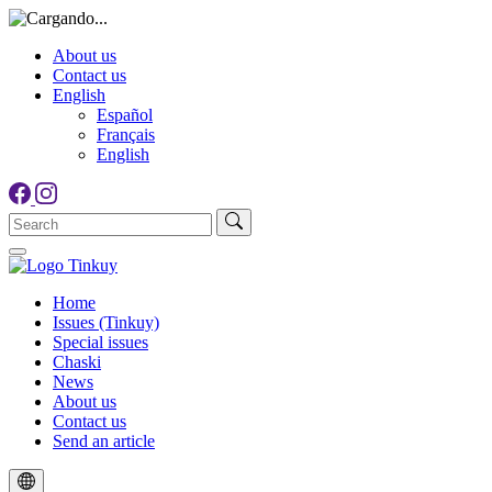
About us
Contact us
English
Español
Français
English
Home
Issues (Tinkuy)
Special issues
Chaski
News
About us
Contact us
Send an article