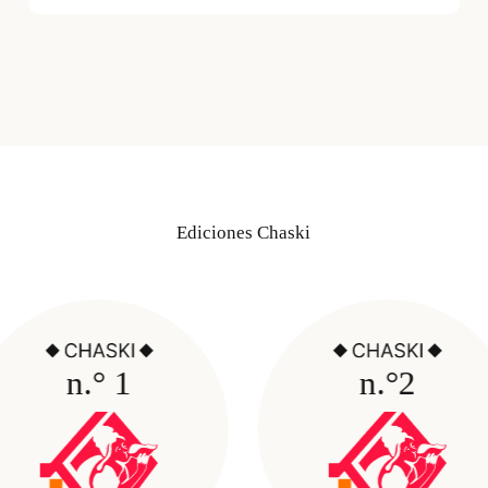
Ediciones Chaski
n.° 1
n.°2