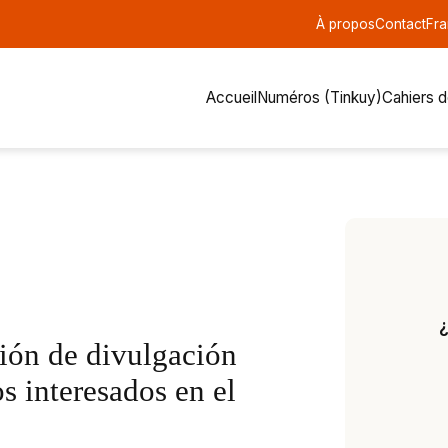
À propos
Contact
Fra
Accueil
Numéros (Tinkuy)
Cahiers 
¿
ión de divulgación
s interesados en el