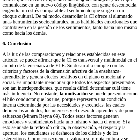
comunicarse en un nuevo código lingüístico, con gente desconocida,
engendra un estrés comparable al sentimiento que surge en un
choque cultural. De tal modo, desarrollar la CI ofrece al alumnado
unas herramientas socioculturales, unas habilidades emocionales que
contribuyen en la gestión de los sentimientos, tanto hacia uno mismo
como hacia los demás.
6.
Conclusión
A la luz de las comparaciones y relaciones establecidas en este
artículo, se puede afirmar que la CI es transversal y multimodal en el
ámbito de la enseñanza de ELE. Su desarrollo cumple con los
criterios y factores de la dimensión afectiva de la enseñanza-
aprendizaje y genera efectos positivos en el plano emocional y
social. Es importante mencionar que todos los aspectos presentados
son tan interdependientes, que resulta difícil determinar cuál tiene
más influencia. No obstante,
la motivación
se puede presentar como
el hilo conductor que los une, porque representa una condición
interna determinada por las necesidades y creencias, las cuales
definen las actitudes, los intereses y el deseo de aprender y de poner
esfuerzos (Minera Reyna 69). Todos estos factores generan
emociones y sentimientos hacia uno mismo y hacia el grupo. Si a
esto se añade la reflexión crítica, la observación, el respeto y la
apertura, los estudiantes se deshacen de los clichés y de los
estereotipos. Como consecuencia, valoran su propia cultura y se