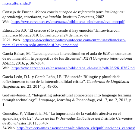
interculturalidad/
Consejo de Europa.
Marco común europeo de referencia para las lenguas:
aprendizaje, enseñanza, evaluación.
Instituto Cervantes, 2002.
Web.
https://cvc.cervantes.es/ensenanza/biblioteca_ele/marco/cvc_mer.pdf
Educación 3.0
.
“El cerebro sólo aprende si hay emoción”.Entrevista con
Francisco Mora, 2019. Consultado el 24 de marzo de
2021
.
Web.
https://www.educaciontrespuntocero.com/entrevistas/francisco-
mora-el-cerebro-solo-aprende-si-hay-emocion/
García Balsas, M. “La competencia intercultural en el aula de
ELE
en contextos
de no inmersión: la perspectiva de los discentes”.
XXVI Congreso internacional
ASELE
, 2016, p. 367-384.
Web.
https://cvc.cervantes.es/ensenanza/biblioteca_ele/asele/pdf/26/26_0367.pd
García León, D.L. y García León, J.E. “Educación Bilingüe y pluralidad:
reflexiones en torno de la interculturalidad crítica”.
Cuadernos de Lingüística
Hispánica
, no. 23, 2014, p. 49-65.
Godwin-Jones, R. “Integrating intercultural competence into language learning
through technology”.
Language, learning & Technology
, vol.17, no. 2, 2013, p.
1.
González, P., Villarrubia, M. “La importancia de la variable afectiva en el
aprendizaje de L2”.
Actas de las IV Jornadas Didácticas del Instituto Cervantes
de Mánchester
, 2011, p. 48-
54.Web.
http://cvc.cervantes.es/ensenanza/biblioteca_ele/publicaciones_centr