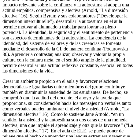
impacto relevante sobre la confianza y la autoestima si adopta una
actitud empática, comprensiva y afectiva (Arnold, “La dimensión
afectiva” 16). Según Byram y sus colaboradores (“Développer la
dimension interculturelle”), desarrollar la autoestima en el aula
permite motivar al alumnado a trabajar para lograr su pleno
potencial. La identidad, la seguridad y el sentimiento de pertenencia
son aspectos determinantes de la autoestima. La conciencia de la
identidad, del sistema de valores y de las creencias se fomenta
mediante el desarrollo de la CI, de manera continua (Podarowska
86). Aprender a contrastar, analizar, observar y valorar la propia
cultura con la cultura meta, en el sentido amplio de la pluralidad,
permite desarrollar una actitud reflexiva constante, esencial en todas
las dimensiones de la vida.
Crear un ambiente propicio en el aula y favorecer relaciones
democráticas e igualitarias entre miembros del grupo contribuye
también en disminuir la ansiedad de los estudiantes. De hecho, se
comprobó que la actitud del docente, el apoyo y la ayuda que
proporciona, su consideración hacia los mensajes no-verbales tanto
como verbales pueden aminorar el nivel de ansiedad (Arnold, “La
dimensión afectiva” 16). Como lo sostiene Jane Arnold, “en un
sentido, la ansiedad y la autoestima son dos caras de una moneda
afectiva, una que impide el aprendizaje y otra que la favorece
”
(“La
dimensión afectiva” 17). En el aula de ELE, se puede poner de
relieve que el hecho de aprender una lengua extranjera y tener que