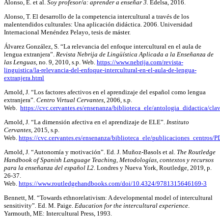
Alonso, E. et al.
Soy profesor/a: aprender a enseñar 3.
Edelsa, 2016.
Alonso, T. El desarrollo de la competencia intercultural a través de los
malentendidos culturales: Una aplicación didáctica. 2006. Universidad
Internacional Menéndez Pelayo, tesis de máster.
Álvarez González, S. “La relevancia del enfoque intercultural en el aula de
lengua extranjera”.
Revista Nebrija de Lingüística Aplicada a la Enseñanza de
las Lenguas
, no. 9, 2010, s.p. Web.
https://www.nebrija.com/revista-
linguistica/la-relevancia-del-enfoque-intercultural-en-el-aula-de-lengua-
extranjera.html
Arnold, J. “Los factores afectivos en el aprendizaje del español como lengua
extranjera”.
Centro Virtual Cervantes
, 2006, s.p.
Web.
https://cvc.cervantes.es/ensenanza/biblioteca_ele/antologia_didactica/cla
Arnold, J. “La dimensión afectiva en el aprendizaje de ELE”.
Instituto
Cervantes
, 2015, s.p.
Web.
https://cvc.cervantes.es/ensenanza/biblioteca_ele/publicaciones_centros/
Arnold, J. “Autonomía y motivación”. Ed. J. Muñoz-Basols et al.
The Routledge
Handbook of Spanish Language Teaching, Metodologías, contextos y recursos
para la enseñanza del español L2
. Londres y Nueva York, Routledge, 2019, p.
26-37.
Web.
https://www.routledgehandbooks.com/doi/10.4324/9781315646169-3
Bennett, M. “Towards ethnorelativism: A developmental model of intercultural
sensitivity”
.
Ed. M. Paige.
Education for the intercultural experience
.
Yarmouth, ME: Intercultural Press, 1993.