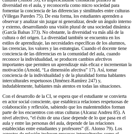
diversidad en el aula, y reconocerla como micro sociedad para
fomentar la conciencia de las diferencias y similitudes entre culturas
(Villegas Paredes 75). De esta forma, los estudiantes aprenden a
observar y analizar sin juzgar ni generalizar, desde un ángulo interno
y externo, desarrollando una visión plural de una sociedad dinámica
(García Balsas 373). No obstante, la diversidad va más allá de la
cultura o del origen. La diversidad también se encuentra en los
estilos de aprendizaje, las necesidades específicas de los alumnos,
las creencias, los valores y las estrategias. Cuando el docente tiene
conciencia de las diferencias en la comunidad del aula, cuando
reconoce la individualidad, se producen cambios afectivos
importantes que permiten un aprendizaje más eficaz e incrementan la
motivación (Arnold, “La dimensión afectiva” 17). Así, tomar
conciencia de la individualidad y de la pluralidad forma hablantes
interculturales respetuosos (Jiménez-Ramírez 247) y,
indudablemente, hablantes más atentos en todas las situaciones.
Con el desarrollo de la CI, se espera que el estudiante se convierta
en actor social consciente, que establezca relaciones respetuosas de
colaboración y reflexión, sabiendo que los malentendidos forman
parte de los encuentros con otras culturas (Alcaraz Andreu 85). A
nivel afectivo, “el éxito de una clase depende de lo que pasa en el
aula y entre las personas del aula, depende de las relaciones
establecidas entre estudiantes y profesores” (E. Alonso 79). Los
aspectos de relación incluyen procesos interculturales como el