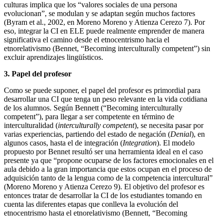
culturas implica que los “valores sociales de una persona
evolucionan”, se modulan y se adaptan según muchos factores
(Byram et al., 2002, en Moreno Moreno y Atienza Cerezo 7). Por
eso, integrar la CI en ELE puede realmente emprender de manera
significativa el camino desde el etnocentrismo hacia el
etnorelativismo (Bennet, “Becoming interculturally competent”) sin
excluir aprendizajes lingüísticos.
3. Papel del profesor
Como se puede suponer, el papel del profesor es primordial para
desarrollar una CI que tenga un peso relevante en la vida cotidiana
de los alumnos. Según Bennett (“Becoming interculturally
competent”), para llegar a ser competente en término de
interculturalidad (
interculturally competent
), se necesita pasar por
varias experiencias, partiendo del estado de negación (
Denial
), en
algunos casos, hasta el de integración (
Integration
). El modelo
propuesto por Bennet resultó ser una herramienta ideal en el caso
presente ya que “propone ocuparse de los factores emocionales en el
aula debido a la gran importancia que estos ocupan en el proceso de
adquisición tanto de la lengua como de la competencia intercultural”
(Moreno Moreno y Atienza Cerezo 9). El objetivo del profesor es
entonces tratar de desarrollar la CI de los estudiantes tomando en
cuenta las diferentes etapas que conlleva la evolución del
etnocentrismo hasta el etnorelativismo (Bennett, “Becoming