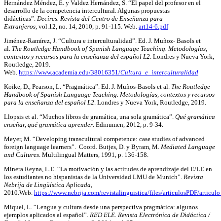
Hernández Méndez, E. y Valdez Hernández, S. “El papel del profesor en el
desarrollo de la competencia intercultural. Algunas propuestas
didácticas”.
Decires. Revista del Centro de Enseñanza para
Extranjeros,
vol.12, no. 14, 2010, p. 91-115. Web.
art14-6.pdf
Jiménez-Ramírez, J. “Cultura e interculturalidad”. Ed. J. Muñoz- Basols et
al.
The Routledge Handbook of Spanish Language Teaching. Metodologías,
contextos y recursos para la enseñanza del español L2
. Londres y Nueva York,
Routledge, 2019.
Web.
https://www.academia.edu/38016351/
Cultura_e_interculturalidad
Koike, D., Pearson, L. “Pragmática”. Ed. J. Muños-Basols et al.
The Routledge
Handbook of Spanish Language Teaching. Metodologías, contextos y recursos
para la enseñanza del español L2
. Londres y Nueva York, Routledge, 2019.
Llopsis et al. “Muchos libros de gramática, una sola gramática”.
Qué gramática
enseñar, qué gramática aprender
. Edinumen, 2012, p. 9-34.
Meyer, M. “Developing transcultural competence: case studies of advanced
foreign language learners”. Coord. Butjes, D. y Byram, M.
Mediated Language
and Cultures
. Multilingual Matters, 1991, p. 136-158.
Minera Reyna, L.E. “La motivación y las actitudes de aprendizaje del E/LE en
los estudiantes no hispanistas de la Universidad LMU de Munich”.
Revista
Nebrija de Lingüística Aplicada
,
2010.Web.
https://www.nebrija.com/revistalinguistica/files/articulosPDF/artic
Miquel, L. “Lengua y cultura desde una perspectiva pragmática: algunos
ejemplos aplicados al español”.
RED ELE. Revista Electrónica de Didáctica /