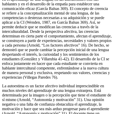
hablantes y en el desarrollo de la empatía para establecer una
comunicación eficaz (García Balsas 369). El concepto de creencia
se refiere a la conceptualización mental de una lengua, de las
competencias o destrezas necesarias a su adquisición y se puede
aplicar a la CI (Wenden, 1987, en García Balsas 369). Así, se
permite deducir que se modifican las creencias a través de la
interculturalidad. Desde la perspectiva afectiva, las creencias
determinan en cierta parte el comportamiento, afectan el aprendizaje,
se construyen a partir de experiencias, necesidades y valores propios
a cada persona (Arnold, “Los factores afectivos” 16). De hecho, se
demostró que se puede cambiar la percepción inicial de una lengua
despertando el interés, la curiosidad y los sentimientos de los
estudiantes (González y Villarubia 41-42). El desarrollo de la CI se
enfoca justamente en hacer que cada estudiante se convierta en
hablante intercultural competente, enfrentándose a la nueva cultura
de manera personal y exclusiva, respetando sus valores, creencias y
experiencias (Villegas Paredes 76).
La autoestima es un factor afectivo individual imprescindible en
muchos niveles del aprendizaje de una lengua extranjera. Está
determinada por la imagen o la percepción que tiene el estudiante de
sí mismo (Arnold, “Autonomía y motivación” 31). Una opinión
negativa o una falta de confianza obstaculiza el aprendizaje, la
motivación y hace que sea más arduo progresar para el aprendiente
(Arnold, “Autonomía y motivación” 31). El docente tiene un