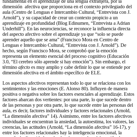
fundamental en el aprendizaje de una lengua extranjera, por la
dimensión afectiva que proporciona en el contexto privilegiado del
aula (Centro de Lenguas e Intercambio Cultural, “Entrevista con J.
Arnold”), y su capacidad de crear un contexto propicio a un
aprendizaje en profundidad (Blog Edinumen, “Entrevista a Adrian
Underhill”). En las neurociencias, se reconoce la influencia directa
del aspecto afectivo sobre el aprendizaje ya que “solo se puede
aprender aquello que se ama” (Francisco Mora en Centro de
Lenguas e Intercambio Cultural, “Entrevista con J. Arnold”). De
hecho, según Francisco Mora, se comprobó que la emoción
representa un elemento esencial del proceso cognitivo (Educación
3.0, “El cerebro sólo aprende si hay emoción”). Sin embargo, el
término
afecto
es muy amplio y cabe definir lo que se entiende por
dimensión afectiva en el ámbito específico de ELE.
Los aspectos afectivos representan todo lo que se relaciona con los
sentimientos y las emociones (E. Alonso 80). Influyen de manera
positiva o negativa sobre los factores esenciales al aprendizaje. Estos
factores abarcan dos vertientes: por una parte, lo que sucede dentro
de las personas y por otra parte, lo que sucede entre las personas del
aula, es decir, factores individuales y factores relacionales (Arnold,
“La dimensión afectiva” 14). Asimismo, entre los factores afectivos
individuales se encuentran la ansiedad, la autoestima, los valores, las
creencias, las actitudes (Arnold, “La dimensión afectiva” 16-17), y
entre los factores relacionales hay la inteligencia emocional, la