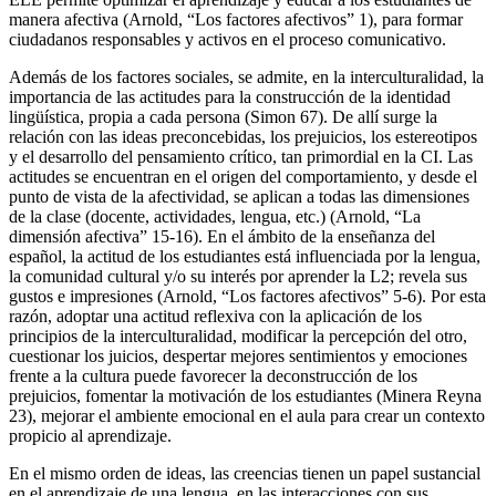
manera afectiva (Arnold, “Los factores afectivos” 1), para formar
ciudadanos responsables y activos en el proceso comunicativo.
Además de los factores sociales, se admite, en la interculturalidad, la
importancia de las actitudes para la construcción de la identidad
lingüística, propia a cada persona (Simon 67). De allí surge la
relación con las ideas preconcebidas, los prejuicios, los estereotipos
y el desarrollo del pensamiento crítico, tan primordial en la CI. Las
actitudes se encuentran en el origen del comportamiento, y desde el
punto de vista de la afectividad, se aplican a todas las dimensiones
de la clase (docente, actividades, lengua, etc.) (Arnold, “La
dimensión afectiva” 15-16). En el ámbito de la enseñanza del
español, la actitud de los estudiantes está influenciada por la lengua,
la comunidad cultural y/o su interés por aprender la L2; revela sus
gustos e impresiones (Arnold, “Los factores afectivos” 5-6). Por esta
razón, adoptar una actitud reflexiva con la aplicación de los
principios de la interculturalidad, modificar la percepción del otro,
cuestionar los juicios, despertar mejores sentimientos y emociones
frente a la cultura puede favorecer la deconstrucción de los
prejuicios, fomentar la motivación de los estudiantes (Minera Reyna
23), mejorar el ambiente emocional en el aula para crear un contexto
propicio al aprendizaje.
En el mismo orden de ideas, las creencias tienen un papel sustancial
en el aprendizaje de una lengua, en las interacciones con sus