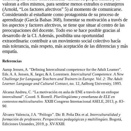
valoran a ellos mismos, para sentirse menos extraños o extranjeros
(Arnold, “Los factores afectivos” 5) al momento de comunicarse.
Considerando al estudiante como protagonista de su proceso de
aprendizaje (García Balsas 368), fomentar su motivación a través de
los aspectos y factores afectivos, se tiene que situar al centro de las
preocupaciones del docente. Todo eso se hace posible gracias al
desarrollo de la CI. Además, posibilita una oportunidad
extraordinaria: contribuir a un movimiento social colectivo hacía
más tolerancia, más respeto, más aceptación de las diferencias y más
empatía.
Referencias
Aarup Jensen, A. “Defining Intercultural competence for the Adult Learner”.
Eds. A. A. Jensen, K. Jæger, & A. Lorentsen.
Intercultural Competence.
A New
Challenge for Language Teachers and Trainers in Europe. V
ol. 2
:
The Adult
Learner. Language and Cultural Contact
, no. 12, Aalborg University, 1995.
Alcaraz Andreu, C. “La motivación en aula de ENE a través de un enfoque
intercultural”. Coord. S. Borrell.
Plurilingüismo y enseñanza de ELE en
contextos multiculturales
. XXIII Congreso Internacional ASELE, 2013, p. 83-
90.
Álvarez Valencia, J.A. “Prólogo”. Dir. B. Peña Dix et al.
Interculturalidad y
formación de profesores. Perspectivas pedagógicas y multilingües
. Bogotá,
Ediciones Uniandes, 2019, p. XV-XXIII.