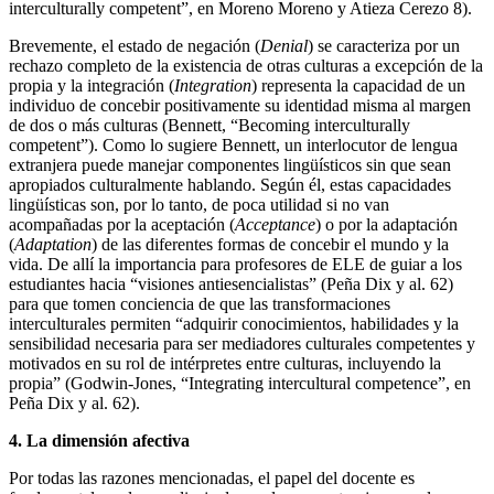
interculturally competent”, en Moreno Moreno y Atieza Cerezo 8).
Brevemente, el estado de negación (
Denial
) se caracteriza por un
rechazo completo de la existencia de otras culturas a excepción de la
propia y la integración (
Integration
) representa la capacidad de un
individuo de concebir positivamente su identidad misma al margen
de dos o más culturas (Bennett, “Becoming interculturally
competent”). Como lo sugiere Bennett, un interlocutor de lengua
extranjera puede manejar componentes lingüísticos sin que sean
apropiados culturalmente hablando. Según él, estas capacidades
lingüísticas son, por lo tanto, de poca utilidad si no van
acompañadas por la aceptación (
Acceptance
) o por la adaptación
(
Adaptation
) de las diferentes formas de concebir el mundo y la
vida. De allí la importancia para profesores de ELE de guiar a los
estudiantes hacia “visiones antiesencialistas” (Peña Dix y al. 62)
para que tomen conciencia de que las transformaciones
interculturales permiten “adquirir conocimientos, habilidades y la
sensibilidad necesaria para ser mediadores culturales competentes y
motivados en su rol de intérpretes entre culturas, incluyendo la
propia” (Godwin-Jones, “Integrating intercultural competence”, en
Peña Dix y al. 62).
4. La dimensión afectiva
Por todas las razones mencionadas, el papel del docente es