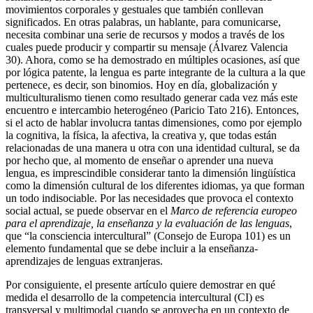
movimientos corporales y gestuales que también conllevan
significados. En otras palabras, un hablante, para comunicarse,
necesita combinar una serie de recursos y modos a través de los
cuales puede producir y compartir su mensaje (Álvarez Valencia
30). Ahora, como se ha demostrado en múltiples ocasiones, así que
por lógica patente, la lengua es parte integrante de la cultura a la que
pertenece, es decir, son binomios. Hoy en día, globalización y
multiculturalismo tienen como resultado generar cada vez más este
encuentro e intercambio heterogéneo (Paricio Tato 216). Entonces,
si el acto de hablar involucra tantas dimensiones, como por ejemplo
la cognitiva, la física, la afectiva, la creativa y, que todas están
relacionadas de una manera u otra con una identidad cultural, se da
por hecho que, al momento de enseñar o aprender una nueva
lengua, es imprescindible considerar tanto la dimensión lingüística
como la dimensión cultural de los diferentes idiomas, ya que forman
un todo indisociable. Por las necesidades que provoca el contexto
social actual, se puede observar en el
Marco de referencia europeo
para el aprendizaje, la enseñanza y la evaluación de las lenguas
,
que “la consciencia intercultural” (Consejo de Europa 101) es un
elemento fundamental que se debe incluir a la enseñanza-
aprendizajes de lenguas extranjeras.
Por consiguiente, el presente artículo quiere demostrar en qué
medida el desarrollo de la competencia intercultural (CI) es
transversal y multimodal cuando se aprovecha en un contexto de