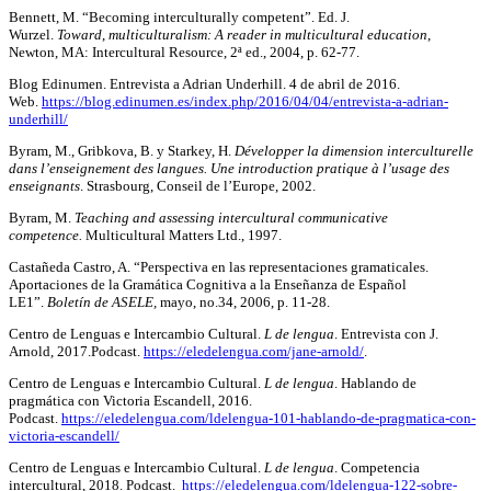
Bennett, M. “Becoming interculturally competent”. Ed. J.
Wurzel.
Toward
,
multiculturalism: A reader in multicultural education
,
Newton, MA: Intercultural Resource, 2ª ed., 2004, p. 62-77.
Blog Edinumen. Entrevista a Adrian Underhill. 4 de abril de 2016.
Web.
https://blog.edinumen.es/index.php/2016/04/04/entrevista-a-adrian-
underhill/
Byram, M., Gribkova, B. y Starkey, H.
Développer la dimension interculturelle
dans l’enseignement des langues. Une introduction pratique à l’usage des
enseignants
. Strasbourg, Conseil de l’Europe, 2002.
Byram, M.
Teaching and assessing intercultural communicative
competence.
Multicultural Matters Ltd., 1997.
Castañeda Castro, A. “Perspectiva en las representaciones gramaticales.
Aportaciones de la Gramática Cognitiva a la Enseñanza de Español
LE1”.
Boletín de ASELE,
mayo, no.34, 2006, p. 11-28.
Centro de Lenguas e Intercambio Cultural.
L de lengua
. Entrevista con J.
Arnold, 2017.Podcast.
https://eledelengua.com/jane-arnold/
.
Centro de Lenguas e Intercambio Cultural.
L de lengua
. Hablando de
pragmática con Victoria Escandell, 2016.
Podcast.
https://eledelengua.com/ldelengua-101-hablando-de-pragmatica-con-
victoria-escandell/
Centro de Lenguas e Intercambio Cultural.
L de lengua
. Competencia
intercultural, 2018. Podcast.
https://eledelengua.com/ldelengua-122-sobre-