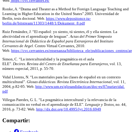
Web.
https://cvc.cervantes.es/
Ronke, A. “Drama and Theater as a Method for Foreign Language Teaching and
Learning in Higher Education in the United States”.2005. Universidad de
Berlín, tesis doctoral. Web.
https://www.depositonce.tu-
berlin.de/bitstream/11303/1448/1/Dokument_8.pdf
Ruiz Fernández, J. “El español: yo siento, tú sientes, él y ella sienten. La
afectividad en el aprendizaje de lenguas”.
Actas del Primer Simposio
Internacional de Didáctica de Español para Extranjeros del Instituto
Cervantes de Argel
. Centro Virtual Cervantes, 2010.
Web.
https://cvc.cervantes.es/ensenanza/biblioteca_ele/publicaciones_centros/
Simon, C. “La interculturalidad y la pragmática en el aula
ELE”.
Decires
.
Revista del Centro de Enseñanza para Extranjeros
, vol. 13,
número especial, 2011, p. 55-70.
Vidal Llorens, N. “Los materiales para las clases de español en un contexto
multicultural”.
Glosas didácticas. Revista Electrónica Internacional
, vol. 11,
2004, p.82-95. Web.
http://www.um.es/glosasdidacticas/doc-es/07nuriavidal.
pdf
Villegas Paredes, G. L. “La pragmática intercultural y la relevancia de la
comunicación no verbal en el aprendizaje de ELE”.
Lenguaje y Textos
, no. 44,
2016, p. 73-82. Web.
http://dx.doi.org/10.4995/lyt.2016.6949
Compartir: