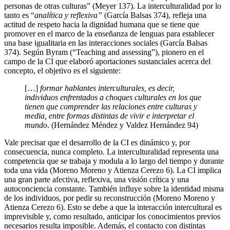
personas de otras culturas” (Meyer 137). La interculturalidad por lo
tanto es “
analítica y reflexiva”
(García Balsas 374), refleja una
actitud de respeto hacia la dignidad humana que se tiene que
promover en el marco de la enseñanza de lenguas para establecer
una base igualitaria en las interacciones sociales (García Balsas
374). Según Byram (“Teaching and assessing”), pionero en el
campo de la CI que elaboró aportaciones sustanciales acerca del
concepto, el objetivo es el siguiente:
[…]
formar hablantes interculturales, es decir,
individuos enfrentados a choques culturales en los que
tienen que comprender las relaciones entre culturas y
media, entre formas distintas de vivir e interpretar el
mundo
. (Hernández Méndez y Valdez Hernández 94)
Vale precisar que el desarrollo de la CI es dinámico y, por
consecuencia, nunca completo. La interculturalidad representa una
competencia que se trabaja y modula a lo largo del tiempo y durante
toda una vida (Moreno Moreno y Atienza Cerezo 6). La CI implica
una gran parte afectiva, reflexiva, una visión crítica y una
autoconciencia constante. También influye sobre la identidad misma
de los individuos, por pedir su reconstrucción (Moreno Moreno y
Atienza Cerezo 6). Esto se debe a que la interacción intercultural es
imprevisible y, como resultado, anticipar los conocimientos previos
necesarios resulta imposible. Además, el contacto con distintas