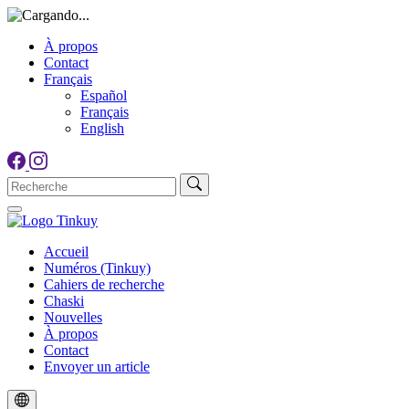
À propos
Contact
Français
Español
Français
English
Accueil
Numéros (Tinkuy)
Cahiers de recherche
Chaski
Nouvelles
À propos
Contact
Envoyer un article