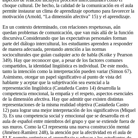
choque cultural. De hecho, la calidad de la comunicación en el aula
permite instaurar un clima de aprendizaje oportuno para favorecer la
motivación (Arnold, “La dimensión afectiva” 15) y el aprendizaje.
En un contexto determinado, con relaciones respetuosas, aún
quedan problemas de comunicación, que van más allá de la función
discursiva.Considerando que las expectativas personales forman
parte del diálogo intercultural, los estudiantes aprenden a responder
de manera adecuada, prestando atención a las normas
socioculturales que guían cualquier acto de habla (Koike y Pearson
349). Hay que reconocer que, a pesar de los factores comunes
compartidos, la identidad lingüística es individual. De este modo,
tanto la intención como la interpretación pueden variar (Simon 67).
Asimismo, otorgar un papel significativo al punto de vista del
hablante y aceptar que la subjetivación sea esencial a la
representación lingüística (Castañeda Castro 14) desarrolla la
competencia emocional, la empatía y el respeto, aspectos esenciales
de la dimensión afectiva. Hay que admitir que existen distintas
representaciones de la misma realidad objetiva (Castañeda Castro
12) para lograr una mejor interpretación de los significativos (Miquel
3). Es una competencia social y emocional que se desarrolla en el
aula de español entre miembros del grupo y que se extiende fuera de
sus muros. Como la CI representa una nueva construcción mental
(Jiménez-Ramírez 248), la atención por la afectividad en el aula de
ELE permite optimizar el aprendizaje y educar a los estudiantes de