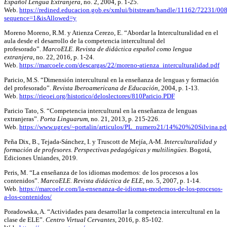
Español Lengua Extranjera
, no. 2, 2004, p. 1-25.
Web.
https://redined.educacion.gob.es/xmlui/bitstream/handle/11162/72231/0
sequence=1&isAllowed=y
Moreno Moreno, R.M. y Atienza Cerezo, E. “Abordar la Interculturalidad en el
aula desde el desarrollo de la competencia intercultural del
profesorado”.
MarcoELE. Revista de didáctica español como lengua
extranjera
, no. 22, 2016, p. 1-24.
Web.
https://marcoele.com/descargas/22/moreno-atienza_interculturalidad.pdf
Paricio, M.S. “Dimensión intercultural en la enseñanza de lenguas y formación
del profesorado”.
Revista Iberoamericana de Educación,
2004, p. 1-13.
Web.
https://rieoei.org/historico/deloslectores/810Paricio.PDF
Paricio Tato, S. “Competencia intercultural en la enseñanza de lenguas
extranjeras”.
Porta Linguarum
, no. 21, 2013, p. 215-226.
Web.
https://www.ugr.es/~portalin/articulos/PL_numero21/14%20%20Silvina.pd
Peña Dix, B., Tejada-Sánchez, I. y Truscott de Mejía, A-M.
Interculturalidad y
formación de profesores. Perspectivas pedagógicas y multilingües
. Bogotá,
Ediciones Uniandes, 2019.
Peris, M. “La enseñanza de los idiomas modernos: de los procesos a los
contenidos”.
MarcoELE. Revista didáctica de ELE
, no. 5, 2007, p. 1-14.
Web.
https://marcoele.com/la-ensenanza-de-idiomas-modernos-de-los-procesos-
a-los-contenidos/
Poradowska, A. “Actividades para desarrollar la competencia intercultural en la
clase de ELE”.
Centro Virtual Cervantes
, 2016, p. 85-102.