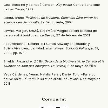
Gow, Rosalind y Bernabé Condori.
Kay pacha
. Centro Bartolomé
de Las Casas, 1982
Latour, Bruno.
Politiques de la nature. Comment faire entrer les
sciences en démocratie
. La Découverte, 2004
Lowrie, Morgan. (2021). «La rivière Magpie obtient le statut de
personnalité juridique».
Le Devoir
, 27 de febrero de 2021
Roa Avendaño, Tatiana. «El Sumak Kawsay en Ecuador y
Bolivia.Vivir bien, identidad, alternativa».
Ecología Política
, n. 37,
2009, pp. 15-19
Shields, Alexandre. (2019).
Déclin de la biodiversité: le Canada et le
Québec ne sont pas épargnés
.
Le Devoir
, 11 de mayo de 2019
Vega Cárdenas, Yenny, Natalia Para y Daniel Turp. «Faire du
fleuve Saint-Laurent un sujet de droit».
Le Devoir
, 4 de mayo de
2018
Compartir: