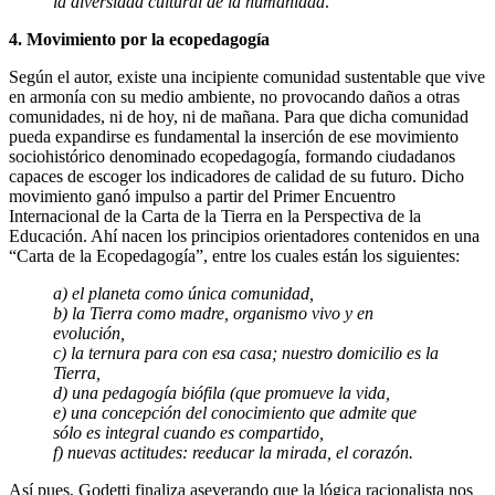
la diversidad cultural de la humanidad
.
4. Movimiento por la ecopedagogía
Según el autor, existe una incipiente comunidad sustentable que vive
en armonía con su medio ambiente, no provocando daños a otras
comunidades, ni de hoy, ni de mañana. Para que dicha comunidad
pueda expandirse es fundamental la inserción de ese movimiento
sociohistórico denominado ecopedagogía, formando ciudadanos
capaces de escoger los indicadores de calidad de su futuro. Dicho
movimiento ganó impulso a partir del Primer Encuentro
Internacional de la Carta de la Tierra en la Perspectiva de la
Educación. Ahí nacen los principios orientadores contenidos en una
“Carta de la Ecopedagogía”, entre los cuales están los siguientes:
a) el planeta como única comunidad,
b) la Tierra como madre, organismo vivo y en
evolución,
c) la ternura para con esa casa; nuestro domicilio es la
Tierra,
d) una pedagogía biófila (que promueve la vida,
e) una concepción del conocimiento que admite que
sólo es integral cuando es compartido,
f) nuevas actitudes: reeducar la mirada, el corazón.
Así pues, Godetti finaliza aseverando que la lógica racionalista nos