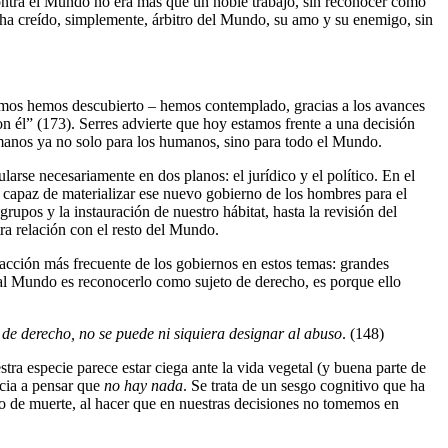
 contra el Mundo no era más que un noble trabajo, sin reconocer como
e ha creído, simplemente, árbitro del Mundo, su amo y su enemigo, sin
os hemos descubierto – hemos contemplado, gracias a los avances
 él” (173). Serres advierte que hoy estamos frente a una decisión
umanos ya no solo para los humanos, sino para todo el Mundo.
arse necesariamente en dos planos: el jurídico y el político. En el
 capaz de materializar ese nuevo gobierno de los hombres para el
rupos y la instauración de nuestro hábitat, hasta la revisión del
ra relación con el resto del Mundo.
a acción más frecuente de los gobiernos en estos temas: grandes
al Mundo es reconocerlo como sujeto de derecho, es porque ello
a de derecho, no se puede ni siquiera designar al abuso
. (148)
ra especie parece estar ciega ante la vida vegetal (y buena parte de
ncia a pensar que
no hay nada
. Se trata de un sesgo cognitivo que ha
ro de muerte, al hacer que en nuestras decisiones no tomemos en