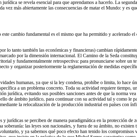
n jurídica se revela esencial para que aprendamos a hacerlo. La segunda
ada vez más abiertamente las consecuencias de matar el Mundo: y es que 
este cambio fundamental es el mismo que ha permitido y acelerado el de
y por lo tanto también las económicas y financieras) cambian rápidamente
arcado por la dimensión internacional. El Camino de la Seda constituye 
ritorial y fundamentalmente retrospectiva: para pronunciarse sobre un t
especto y organizar posteriormente la reglamentación de medidas específ
ctividades humanas, ya que si la ley condena, prohíbe o limita, lo hace 
specífica a un problema concreto. Toda su actividad requiere tiempo, un 
ión jurídica, evitando sus posibles sanciones antes de que la norma vea 
ello de ámbito jurídico, para continuar con su actividad tal y como le pa
do mediante la relocalización de la producción industrial en países con 
s y jurídicas se perciben de manera paradigmática en la protección de 
a soberanía: las leyes son nacionales, y fuera de su ámbito, no existen
 voluntario, y ya sabemos qué poco efecto han tenido los compromisos vo
vo, que insiste en la práctica de lo que Michel Serres caracteriza como “