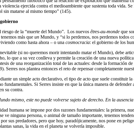
 su pensamiento filosófico que la relación de explotación que mantenía
 la violencia ejercida contra el medioambiente que sustenta toda vida. S
bol sin matarse al mismo tiempo” (145).
 gobierno
 el riesgo de la “muerte del Mundo”. Los nuevos
êtres-au-monde
que som
no tenemos más que
un
Mundo, y “si lo perdemos, nos perdemos todos con
 viviendo como hasta ahora – o una
cosmocracia
: el gobierno de los h
nevitable (si no queremos morir intentando matar el Mundo), debe articul
o, lo que a su vez conlleva y permite la creación de una nueva política
sis de una reorganización total de las actuales: desde la formación de g
79). Serres nos plantea entonces el reto de repensar completamente nuest
iante un simple acto declarativo, el tipo de acto que suele constituir l
o fundamentales. Si Serres insiste en que la única manera de defender 
en su contra.
l Mundo mismo, este no puede volverse sujeto de derecho. En la ausenci
vidad humana se impone por dos razones fundamentales: la primera, nuest
no se ve ninguna persona, o animal de tamaño importante, tenemos tende
a por sus predadores, pero que hoy, paradójicamente, nos pone en pelig
plantas sanas, la vida en el planeta se volvería imposible.