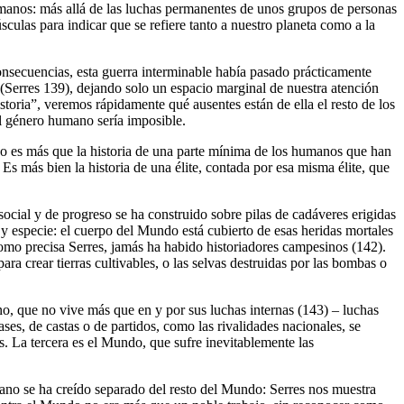
umanos: más allá de las luchas permanentes de unos grupos de personas
culas para indicar que se refiere tanto a nuestro planeta como a la
onsecuencias, esta guerra interminable había pasado prácticamente
 (Serres 139), dejando solo un espacio marginal de nuestra atención
toria”, veremos rápidamente qué ausentes están de ella el resto de los
el género humano sería imposible.
no es más que la historia de una parte mínima de los humanos que han
Es más bien la historia de una élite, contada por esa misma élite, que
ocial y de progreso se ha construido sobre pilas de cadáveres erigidas
y especie: el cuerpo del Mundo está cubierto de esas heridas mortales
 como precisa Serres, jamás ha habido historiadores campesinos (142).
a crear tierras cultivables, o las selvas destruidas por las bombas o
ano, que no vive más que en y por sus luchas internas (143) – luchas
ses, de castas o de partidos, como las rivalidades nacionales, se
 La tercera es el Mundo, que sufre inevitablemente las
ano se ha creído separado del resto del Mundo: Serres nos muestra