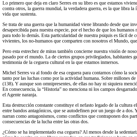
Lo primero que deja en claro Serres en su libro es que estamos vivie
contra otros, la guerra mundial, la verdadera guerra, es la que libra 
vida que sustenta.
Se trata de una guerra que la humanidad viene librando desde que inv
desapercibida para nuestra especie, por el hecho de que los humanos n
para todo lo demás. Esta particularidad de nuestra psiquis es fácil de
vivientes, los no-humanos que comparten con nosotros el Mundo, que s
Pero esta estrechez de miras también concierne nuestra visión de nos
pasado por el mundo. La de ciertos grupos privilegiados, habitantes ge
testimonia de la ceguera cultural en la que estamos inmersos.
Michel Serres va al fondo de esa ceguera para contarnos cómo la socie
tanto por las luchas como por la actividad humana. Sobre millones de 
(138). Y aunque son omnipresentes, de ellas no hay ni siquiera mención
En consecuencia, la “Historia” no menciona ni los campos desgarrados p
el Agente naranja.
Esta destrucción constante constituye el nefasto legado de la cultura 
entre bandos antagónicos, que se autodefinen por un juego de a dos. Y 
narran como antagonismos, como conflictos que contraponen dos parte
consecuencias de la lucha entre las otras dos.
¿Cómo se ha implementado esa ceguera? Al menos desde la sedentariza