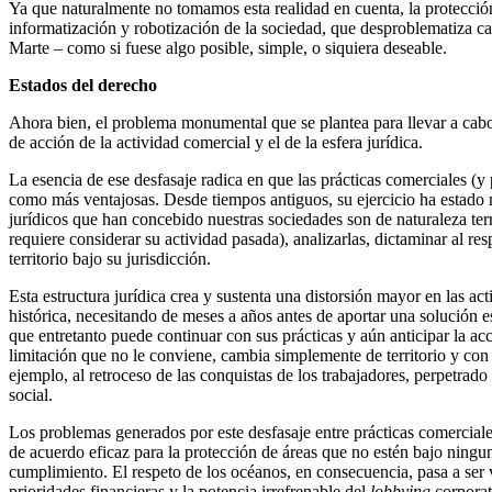
Ya que naturalmente no tomamos esta realidad en cuenta, la protecció
informatización y robotización de la sociedad, que desproblematiza c
Marte – como si fuese algo posible, simple, o siquiera deseable.
Estados del derecho
Ahora bien, el problema monumental que se plantea para llevar a cabo 
de acción de la actividad comercial y el de la esfera jurídica.
La esencia de ese desfasaje radica en que las prácticas comerciales (
como más ventajosas. Desde tiempos antiguos, su ejercicio ha estado m
jurídicos que han concebido nuestras sociedades son de naturaleza ter
requiere considerar su actividad pasada), analizarlas, dictaminar al r
territorio bajo su jurisdicción.
Esta estructura jurídica crea y sustenta una distorsión mayor en las a
histórica, necesitando de meses a años antes de aportar una solución e
que entretanto puede continuar con sus prácticas y aún anticipar la acc
limitación que no le conviene, cambia simplemente de territorio y con 
ejemplo, al retroceso de las conquistas de los trabajadores, perpetra
social.
Los problemas generados por este desfasaje entre prácticas comerciale
de acuerdo eficaz para la protección de áreas que no estén bajo ningun
cumplimiento. El respeto de los océanos, en consecuencia, pasa a ser
prioridades financieras y la potencia irrefrenable del
lobbying
corporati