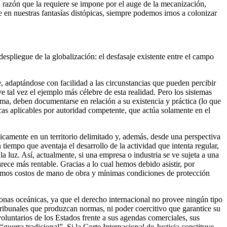
 razón que la requiere se impone por el auge de la mecanización,
en nuestras fantasías distópicas, siempre podemos irnos a colonizar
spliegue de la globalización: el desfasaje existente entre el campo
, adaptándose con facilidad a las circunstancias que pueden percibir
tal vez el ejemplo más célebre de esta realidad. Pero los sistemas
ema, deben documentarse en relación a su existencia y práctica (lo que
icas aplicables por autoridad competente, que actúa solamente en el
únicamente en un territorio delimitado y, además, desde una perspectiva
tiempo que aventaja el desarrollo de la actividad que intenta regular,
la luz. Así, actualmente, si una empresa o industria se ve sujeta a una
rece más rentable. Gracias a lo cual hemos debido asistir, por
ínfimos costos de mano de obra y mínimas condiciones de protección
zonas oceánicas, ya que el derecho internacional no provee ningún tipo
 tribunales que produzcan normas, ni poder coercitivo que garantice su
luntarios de los Estados frente a sus agendas comerciales, sus
guerra tradicional”. Si la Corte Internacional de Justicia constituye