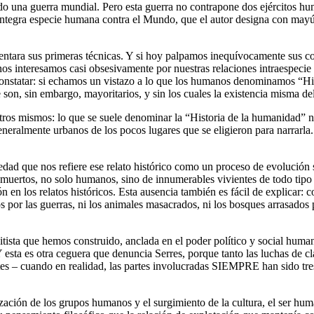
ndo una guerra mundial. Pero esta guerra no contrapone dos ejércitos h
la íntegra especie humana contra el Mundo, que el autor designa con mayús
entara sus primeras técnicas. Y si hoy palpamos inequívocamente sus c
os interesamos casi obsesivamente por nuestras relaciones intraespecie
 constatar: si echamos un vistazo a lo que los humanos denominamos “His
on, sin embargo, mayoritarios, y sin los cuales la existencia misma d
otros mismos: lo que se suele denominar la “Historia de la humanidad” 
neralmente urbanos de los pocos lugares que se eligieron para narrarla. 
dad que nos refiere ese relato histórico como un proceso de evolución s
muertos, no solo humanos, sino de innumerables vivientes de todo tipo 
 en los relatos históricos. Esta ausencia también es fácil de explicar:
or las guerras, ni los animales masacrados, ni los bosques arrasados par
elitista que hemos construido, anclada en el poder político y social hum
esta es otra ceguera que denuncia Serres, porque tanto las luchas de cla
s – cuando en realidad, las partes involucradas SIEMPRE han sido tres.
ción de los grupos humanos y el surgimiento de la cultura, el ser hum