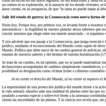
cómo ha escrito en sus libros sagrados, en sus tradiciones y hasta en
un crimen ni su explotación, ni la masacre de los demás vivientes, ni
darse cuenta, en su arrogancia, de que “la rama no puede matar al ár
Salir del estado de guerra: la Cosmocracia como nueva forma de
Hasta hoy. Porque hoy, por primera vez, se levanta frente a nosotros
astronáuticos – la fragilidad de nuestro planeta: ahora sabemos que 
crucial: tenemos que elegir entre esa muerte anunciada – si seguimos
Y nos advierte que ese pasaje a la Cosmocracia, que juzga esencial e i
jurídico, mediante el reconocimiento del Mundo como sujeto de derech
Mundo. Política que debe nacer de un cambio general de prácticas, sínte
estatuto de nuestros saberes y del destino de nuestra hominización (1
Se trata de un cambio, en mi opinión, que no se puede materializar med
declaraciones acompañadas de cambios simplemente cuantitativos, y n
posibilitará su designación como víctima frente a crímenes cometidos 
Al no existir el derecho del Mundo, al no existir ni siquiera e
La imperiosidad de una protección jurídica del mundo frente a la acti
la vida animal): situados ante una multitud de plantas entre las que 
ayudado a nuestra especie a sobrevivir frente a la amenaza constituid
cuenta las necesidades de las plantas. Y la ciencia nos revela que, sin 