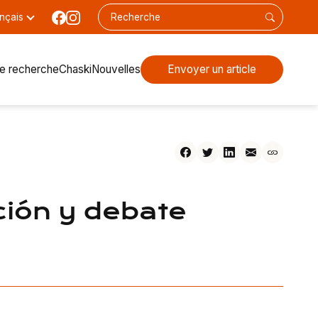
nçais
de recherche
Chaski
Nouvelles
Envoyer un article
ción y debate