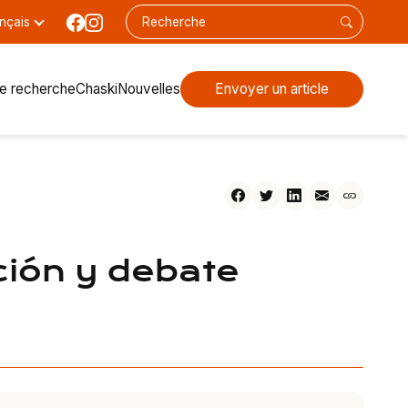
nçais
de recherche
Chaski
Nouvelles
Envoyer un article
ción y debate