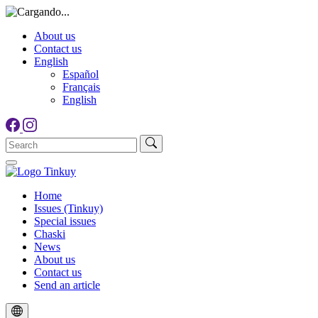
About us
Contact us
English
Español
Français
English
Home
Issues (Tinkuy)
Special issues
Chaski
News
About us
Contact us
Send an article